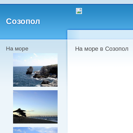
Созопол
На море
На море в Созопол