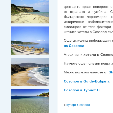
център го прави невероятно
от страната и чужбина. 
българското черноморие, к
исторически забележител
смесицата от тези фактори 
китните хотели в Созопол съ
Още актуална информация 
на Созопол
.
Атрактивни
хотели в Созоп
Научете още полезни неща з
Много полезни линкове от
St
Созопол в Guide-Bulgaria
.
Созопол в Турист БГ
.
«
Курорт Созопол